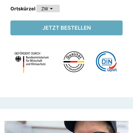
arrow_drop_down
Ortskürzel
JETZT BESTELLEN