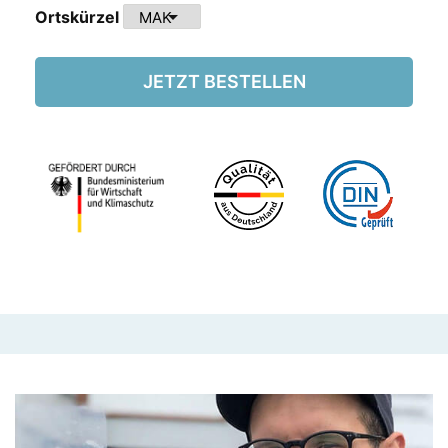
arrow_drop_down
Ortskürzel
JETZT BESTELLEN