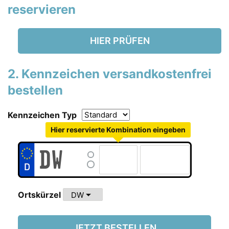
reservieren
HIER PRÜFEN
2. Kennzeichen versandkostenfrei
bestellen
Kennzeichen Typ
Hier reservierte Kombination eingeben
arrow_drop_down
Ortskürzel
JETZT BESTELLEN