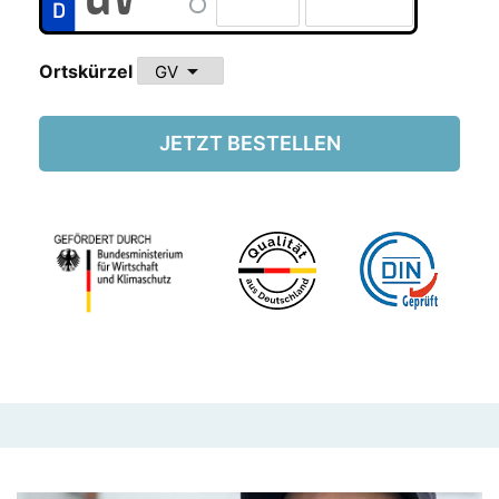
arrow_drop_down
Ortskürzel
JETZT BESTELLEN