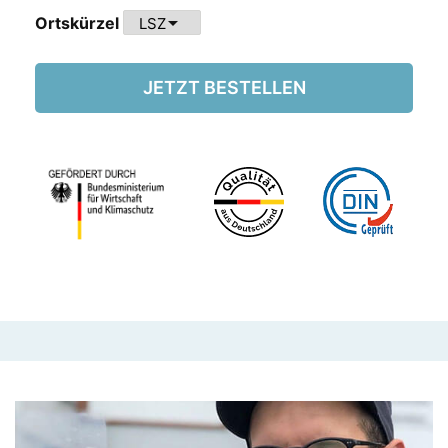
arrow_drop_down
Ortskürzel
JETZT BESTELLEN