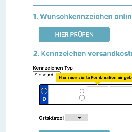
1. Wunschkennzeichen onlin
HIER PRÜFEN
2. Kennzeichen versandkoste
Kennzeichen Typ
Hier reservierte Kombination einge
arrow_drop_down
Ortskürzel