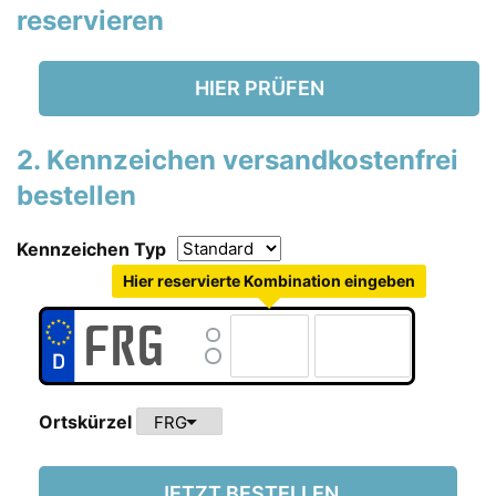
reservieren
HIER PRÜFEN
2. Kennzeichen versandkostenfrei
bestellen
Kennzeichen Typ
Hier reservierte Kombination eingeben
arrow_drop_down
Ortskürzel
JETZT BESTELLEN