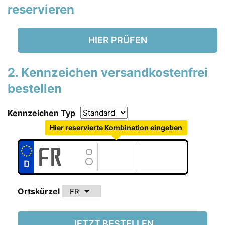
reservieren
HIER PRÜFEN
2. Kennzeichen versandkostenfrei
bestellen
Kennzeichen Typ
Hier reservierte Kombination eingeben
arrow_drop_down
Ortskürzel
JETZT BESTELLEN