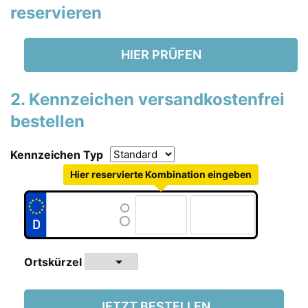
reservieren
HIER PRÜFEN
2. Kennzeichen versandkostenfrei
bestellen
Kennzeichen Typ
Hier reservierte Kombination eingeben
arrow_drop_down
Ortskürzel
JETZT BESTELLEN