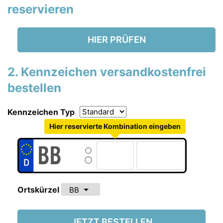
reservieren
HIER PRÜFEN
2. Kennzeichen versandkostenfrei
bestellen
Kennzeichen Typ
Hier reservierte Kombination eingeben
arrow_drop_down
Ortskürzel
JETZT BESTELLEN