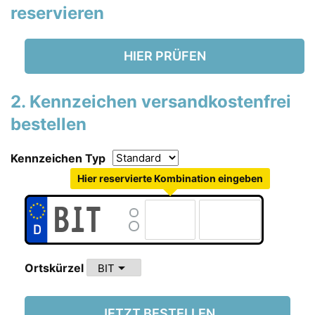
reservieren
HIER PRÜFEN
2. Kennzeichen versandkostenfrei
bestellen
Kennzeichen Typ
Hier reservierte Kombination eingeben
arrow_drop_down
Ortskürzel
JETZT BESTELLEN