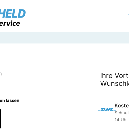
n
Ihre Vort
Wunschk
en lassen
Koste
Schnell
14 Uhr