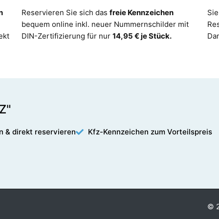
n
Reservieren Sie sich das
freie Kennzeichen
Sie
bequem online inkl. neuer Nummernschilder mit
Re
ekt
DIN-Zertifizierung für nur
14,95 € je Stück.
Dam
Z"
n & direkt reservieren
Kfz-Kennzeichen zum Vorteilspreis
© 2