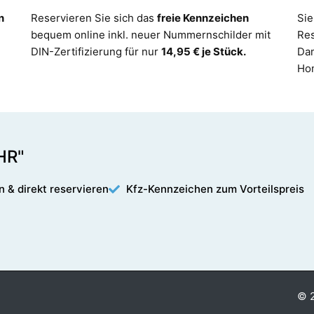
n
Reservieren Sie sich das
freie Kennzeichen
Sie
bequem online inkl. neuer Nummernschilder mit
Re
DIN-Zertifizierung für nur
14,95 € je Stück.
Dam
Ho
HR"
n & direkt reservieren
Kfz-Kennzeichen zum Vorteilspreis
© 2