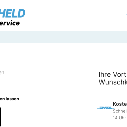
en
Ihre Vort
Wunschk
en lassen
Koste
Schnell
14 Uhr