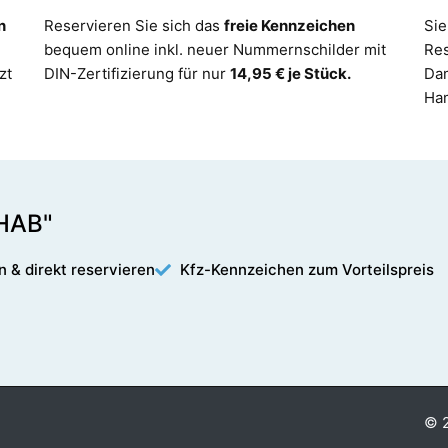
n
Reservieren Sie sich das
freie Kennzeichen
Sie
bequem online inkl. neuer Nummernschilder mit
Re
zt
DIN-Zertifizierung für nur
14,95 € je Stück.
Dam
Ha
"HAB"
n & direkt reservieren
Kfz-Kennzeichen zum Vorteilspreis
© 2